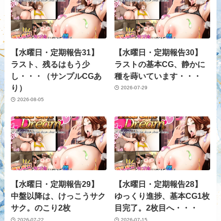
【水曜日・定期報告31】
【水曜日・定期報告30】
ラスト、残るはもう少
ラストの基本CG、静かに
し・・・（サンプルCGあ
種を蒔いています・・・
り）
2026-07-29
2026-08-05
【水曜日・定期報告29】
【水曜日・定期報告28】
中盤以降は、けっこうサク
ゆっくり進捗、基本CG1枚
サク。のこり2枚
目完了。2枚目へ・・・
2026-07-22
2026-07-15