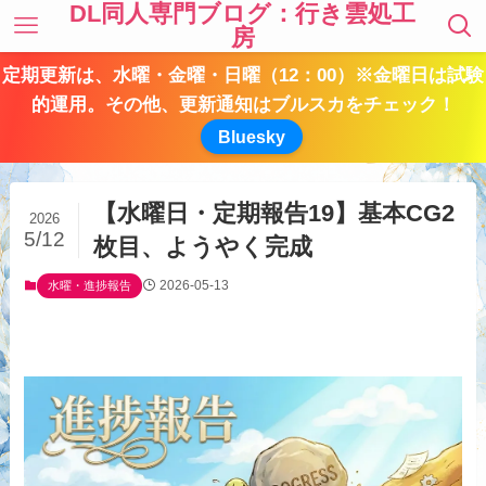
DL同人専門ブログ：行き雲処工
房
定期更新は、水曜・金曜・日曜（12：00）※金曜日は試験
的運用。その他、更新通知はブルスカをチェック！
Bluesky
【水曜日・定期報告19】基本CG2
2026
5/12
枚目、ようやく完成
2026-05-13
水曜・進捗報告