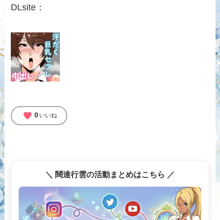
DLsite：
favorite
0
いいね
＼ 闊達行雲の活動まとめはこちら ／