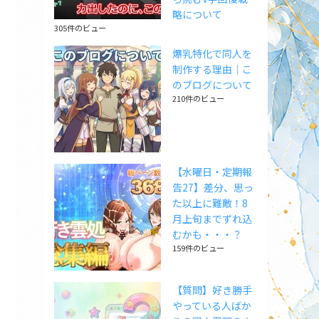
略について
305件のビュー
爆乳特化で同人を
制作する理由｜こ
のブログについて
210件のビュー
【水曜日・定期報
告27】差分、思っ
た以上に難敵！8
月上旬までずれ込
むかも・・・？
159件のビュー
【質問】好き勝手
やっている人ばか