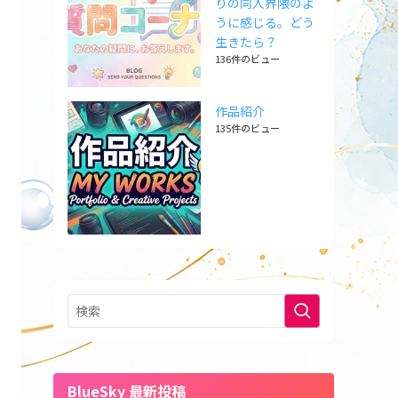
りの同人界隈のよ
うに感じる。どう
生きたら？
136件のビュー
作品紹介
135件のビュー
BlueSky 最新投稿