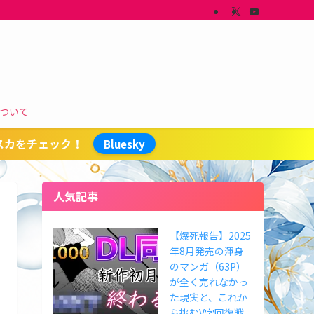
ついて
スカをチェック！
Bluesky
人気記事
【爆死報告】2025
年8月発売の渾身
のマンガ（63P）
が全く売れなかっ
た現実と、これか
ら挑むV字回復戦