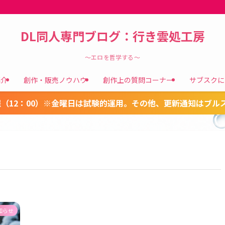
DL同人専門ブログ：行き雲処工房
～エロを哲学する～
紹介
創作・販売ノウハウ
創作上の質問コーナー
サブスクに
（12：00）※金曜日は試験的運用。その他、更新通知はブル
知らせ