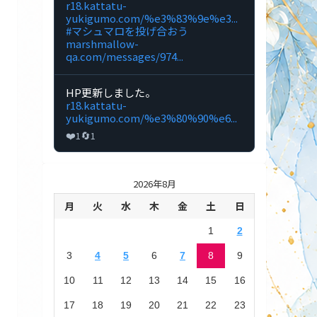
で
r18.kattatu-
を
人
闊
yukigumo.com/%e3%83%9e%e3...
見
制
達
#マシュマロを投げ合おう
る
作
行
marshmallow-
の
雲
qa.com/messages/974...
投
🔞DL
稿
同
を
人
Bluesky
HP更新しました。
見
制
で
r18.kattatu-
る
作
闊
yukigumo.com/%e3%80%90%e6...
の
達
❤️
🔄
1
1
投
行
稿
雲
を
🔞DL
見
同
る
2026年8月
人
制
月
火
水
木
金
土
日
作
の
1
2
投
稿
3
4
5
6
7
8
9
を
見
10
11
12
13
14
15
16
る
17
18
19
20
21
22
23