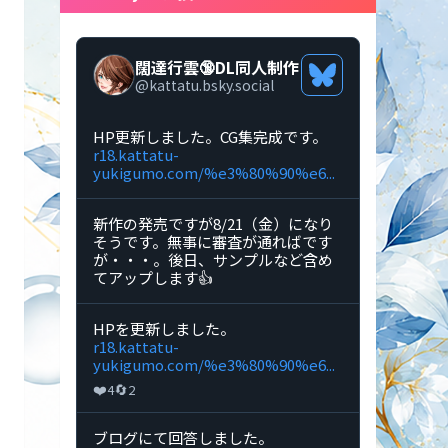
闊達行雲🔞DL同人制作
Bluesky
@
kattatu.bsky.social
プ
ロ
フ
Bluesky
HP更新しました。CG集完成です。
ィ
で
r18.kattatu-
ー
闊
yukigumo.com/%e3%80%90%e6...
ル
達
を
行
見
雲
Bluesky
新作の発売ですが8/21（金）になり
る
🔞DL
で
そうです。無事に審査が通ればです
同
闊
が・・・。後日、サンプルなど含め
人
達
てアップします👍
制
行
作
雲
の
🔞DL
Bluesky
HPを更新しました。
投
同
で
r18.kattatu-
稿
人
闊
yukigumo.com/%e3%80%90%e6...
を
制
達
❤️
🔄
4
2
見
作
行
る
の
雲
投
🔞DL
Bluesky
ブログにて回答しました。
稿
同