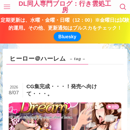
DL同人専門ブログ：行き雲処工
房
定期更新は、水曜・金曜・日曜（12：00）※金曜日は試験
的運用。その他、更新通知はブルスカをチェック！
Bluesky
ヒーロー＠ハーレム
– tag –
CG集完成・・・！発売へ向け
2026
8/07
て・・・。
新作