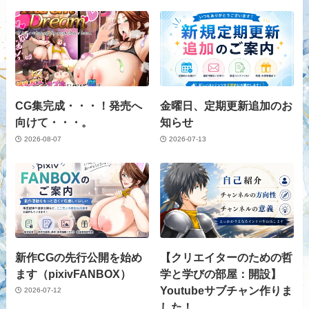
CG集完成・・・！発売へ
金曜日、定期更新追加のお
向けて・・・。
知らせ
2026-08-07
2026-07-13
新作CGの先行公開を始め
【クリエイターのための哲
ます（pixivFANBOX）
学と学びの部屋：開設】
Youtubeサブチャン作りま
2026-07-12
した！