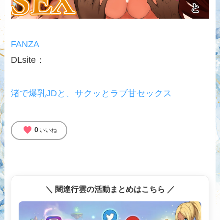
FANZA
DLsite：
渚で爆乳JDと、サクッとラブ甘セックス
favorite
0
いいね
＼ 闊達行雲の活動まとめはこちら ／