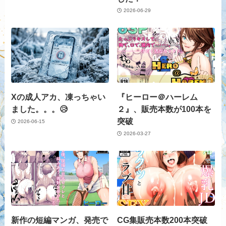
2026-06-29
Xの成人アカ、凍っちゃい
『ヒーロー＠ハーレム
ました。。。😥
２』、販売本数が100本を
突破
2026-06-15
2026-03-27
新作の短編マンガ、発売で
CG集販売本数200本突破