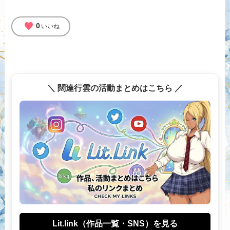
favorite
0
いいね
＼ 闊達行雲の活動まとめはこちら ／
Lit.link（作品一覧・SNS）を見る