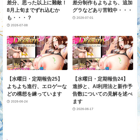
差分、思った以上に難敵！
差分制作もよちよち、追加
8月上旬までずれ込むか
グラなどあり苦戦中・・・
も・・・？
2026-07-01
2026-07-08
【水曜日・定期報告25】
【水曜日・定期報告24】
よちよち進行、エロゲーな
進捗と、AI利用法と新作予
どの構想を練っています
告数についての見解を述べ
ます
2026-06-24
2026-06-17