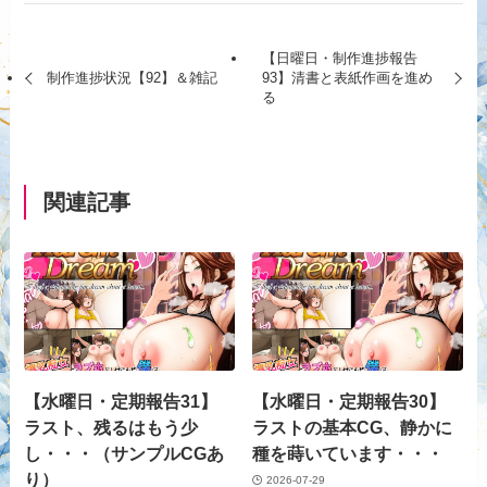
【日曜日・制作進捗報告
制作進捗状況【92】＆雑記
93】清書と表紙作画を進め
る
関連記事
【水曜日・定期報告31】
【水曜日・定期報告30】
ラスト、残るはもう少
ラストの基本CG、静かに
し・・・（サンプルCGあ
種を蒔いています・・・
り）
2026-07-29