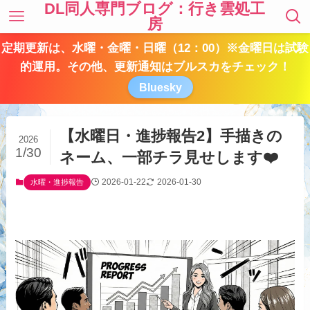
DL同人専門ブログ：行き雲処工
房
定期更新は、水曜・金曜・日曜（12：00）※金曜日は試験
的運用。その他、更新通知はブルスカをチェック！
Bluesky
【水曜日・進捗報告2】手描きの
2026
1/30
ネーム、一部チラ見せします❤️
2026-01-22
2026-01-30
水曜・進捗報告