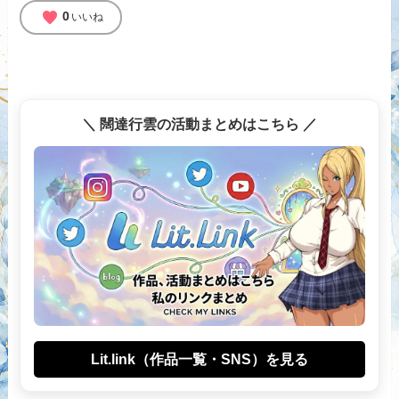
favorite
0
いいね
＼ 闊達行雲の活動まとめはこちら ／
Lit.link（作品一覧・SNS）を見る