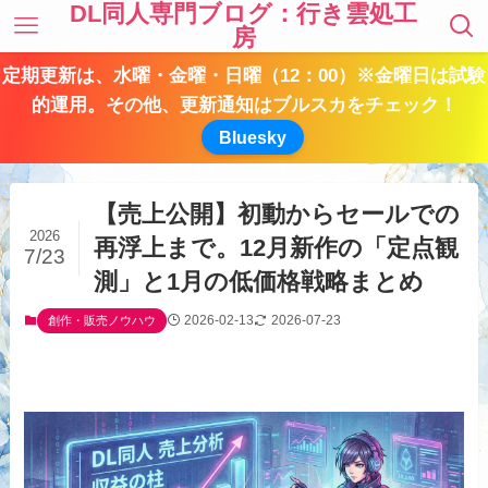
DL同人専門ブログ：行き雲処工
房
定期更新は、水曜・金曜・日曜（12：00）※金曜日は試験
的運用。その他、更新通知はブルスカをチェック！
Bluesky
【売上公開】初動からセールでの
2026
再浮上まで。12月新作の「定点観
7/23
測」と1月の低価格戦略まとめ
2026-02-13
2026-07-23
創作・販売ノウハウ