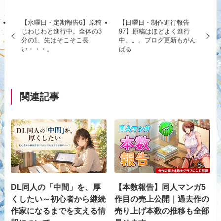
【水曜日・定期報告6】原稿
【日曜日・制作進行報告
じわじわと進行中。全体の3
97】原稿はほどよく進行
分の1、先はそこそこ長
中。。。ブログ更新もがん
い・・・。
ばる
関連記事
DL同人の「中間」を、厚
【本数報告】同人マンガ5
くしたい～初心者から継続
作目の売上公開｜過去作の
作家になるまでを支える情
売り上げ本数の推移も全部