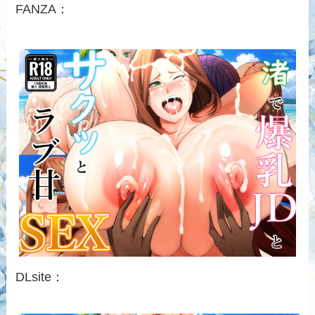
FANZA：
DLsite：