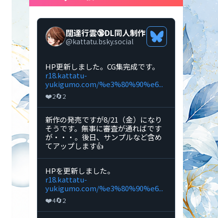
闊達行雲🔞DL同人制作
Bluesky
@
kattatu.bsky.social
プ
ロ
フ
Bluesky
HP更新しました。CG集完成です。
ィ
で
r18.kattatu-
ー
闊
yukigumo.com/%e3%80%90%e6...
ル
達
❤️
🔄
2
2
を
行
見
雲
る
🔞DL
Bluesky
新作の発売ですが8/21（金）になり
同
で
そうです。無事に審査が通ればです
人
闊
が・・・。後日、サンプルなど含め
制
達
てアップします👍
作
行
の
雲
投
🔞DL
Bluesky
HPを更新しました。
稿
同
で
r18.kattatu-
を
人
闊
yukigumo.com/%e3%80%90%e6...
見
制
達
る
❤️
🔄
4
2
作
行
の
雲