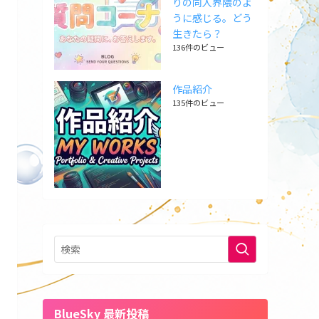
りの同人界隈のよ
うに感じる。どう
生きたら？
136件のビュー
作品紹介
135件のビュー
BlueSky 最新投稿