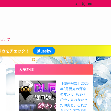
ついて
スカをチェック！
Bluesky
人気記事
【爆死報告】2025
年8月発売の渾身
のマンガ（63P）
が全く売れなかっ
た現実と、これか
ら挑むV字回復戦