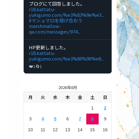
投
🔞DL
Bluesky
ブログにて回答しました。
稿
同
で
r18.kattatu-
を
人
闊
yukigumo.com/%e3%83%9e%e3...
見
制
達
#マシュマロを投げ合おう
る
作
行
marshmallow-
の
雲
qa.com/messages/974...
投
🔞DL
稿
同
を
人
Bluesky
HP更新しました。
見
制
で
r18.kattatu-
る
作
闊
yukigumo.com/%e3%80%90%e6...
の
達
❤️
🔄
1
1
投
行
稿
雲
を
🔞DL
見
同
る
2026年8月
人
制
月
火
水
木
金
土
日
作
の
1
2
投
稿
3
4
5
6
7
8
9
を
見
10
11
12
13
14
15
16
る