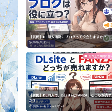
【質問】DL同人活動にブログって役立ちますか？
2026-07-31
創作上の質問に答
【質問】DL同人で、DLsiteとFANZA、どっちが売
か？
2026-07-17
2026-07-23