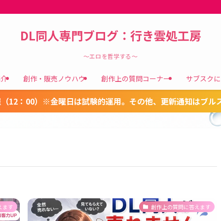
DL同人専門ブログ：行き雲処工房
～エロを哲学する～
紹介
創作・販売ノウハウ
創作上の質問コーナー
サブスクに
（12：00）※金曜日は試験的運用。その他、更新通知はブル
えます
創作上の質問に答えます