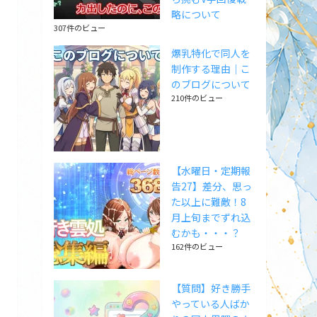
略について
307件のビュー
爆乳特化で同人を
制作する理由｜こ
のブログについて
210件のビュー
【水曜日・定期報
告27】差分、思っ
た以上に難敵！8
月上旬までずれ込
むかも・・・？
162件のビュー
【質問】好き勝手
やっている人ばか