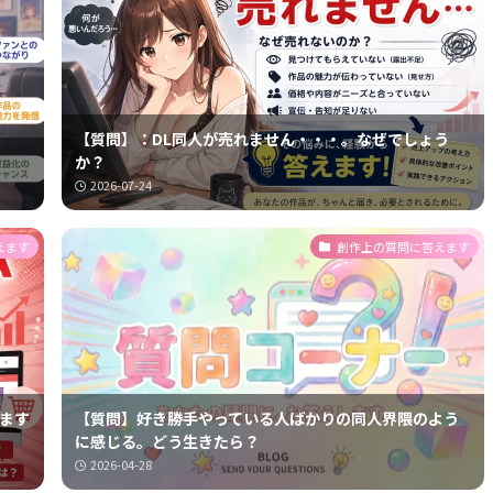
【質問】：DL同人が売れません・・・。なぜでしょう
か？
2026-07-24
えます
創作上の質問に答えます
れます
【質問】好き勝手やっている人ばかりの同人界隈のよう
に感じる。どう生きたら？
2026-04-28