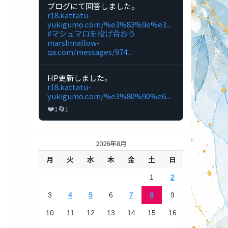
投
🔞DL
Bluesky
ブログにて回答しました。
稿
同
で
r18.kattatu-
を
人
闊
yukigumo.com/%e3%83%9e%e3...
見
制
達
#マシュマロを投げ合おう
る
作
行
marshmallow-
の
雲
qa.com/messages/974...
投
🔞DL
稿
同
を
人
Bluesky
HP更新しました。
見
制
で
r18.kattatu-
る
作
闊
yukigumo.com/%e3%80%90%e6...
の
達
❤️
🔄
1
1
投
行
稿
雲
を
🔞DL
見
同
る
2026年8月
人
制
月
火
水
木
金
土
日
作
の
1
2
投
稿
3
4
5
6
7
8
9
を
見
10
11
12
13
14
15
16
る