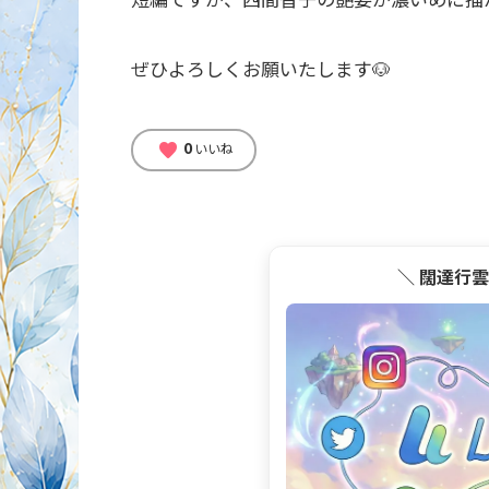
ぜひよろしくお願いたします🐶
0
favorite
いいね
＼ 闊達行