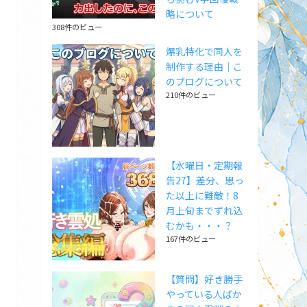
略について
308件のビュー
爆乳特化で同人を
制作する理由｜こ
のブログについて
210件のビュー
【水曜日・定期報
告27】差分、思っ
た以上に難敵！8
月上旬までずれ込
むかも・・・？
167件のビュー
【質問】好き勝手
やっている人ばか