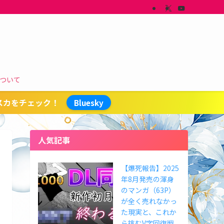
ついて
スカをチェック！
Bluesky
人気記事
【爆死報告】2025
年8月発売の渾身
のマンガ（63P）
が全く売れなかっ
た現実と、これか
ら挑むV字回復戦