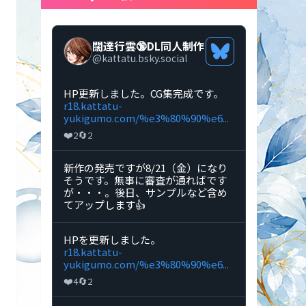
闊達行雲🔞DL同人制作
Bluesky
@
kattatu.bsky.social
プ
ロ
フ
Bluesky
HP更新しました。CG集完成です。
ィ
で
r18.kattatu-
ー
闊
yukigumo.com/%e3%80%90%e6...
ル
達
❤️
🔄
2
2
を
行
見
雲
る
🔞DL
Bluesky
新作の発売ですが8/21（金）になり
同
で
そうです。無事に審査が通ればです
人
闊
が・・・。後日、サンプルなど含め
制
達
てアップします👍
作
行
の
雲
投
🔞DL
Bluesky
HPを更新しました。
稿
同
で
r18.kattatu-
を
人
闊
yukigumo.com/%e3%80%90%e6...
見
制
達
る
❤️
🔄
4
2
作
行
の
雲