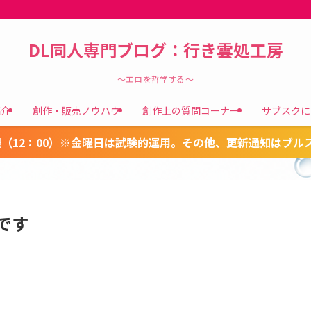
DL同人専門ブログ：行き雲処工房
～エロを哲学する～
紹介
創作・販売ノウハウ
創作上の質問コーナー
サブスクに
（12：00）※金曜日は試験的運用。その他、更新通知はブル
です