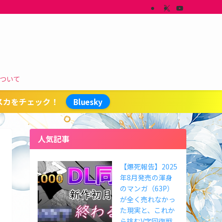
ついて
スカをチェック！
Bluesky
人気記事
【爆死報告】2025
年8月発売の渾身
のマンガ（63P）
が全く売れなかっ
た現実と、これか
ら挑むV字回復戦