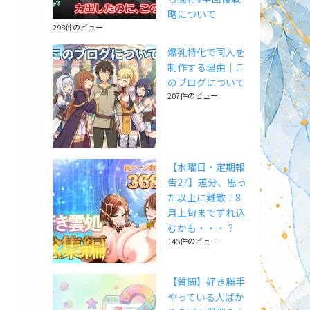
略について
298件のビュー
爆乳特化で同人を
制作する理由｜こ
のブログについて
207件のビュー
【水曜日・定期報
告27】差分、思っ
た以上に難敵！8
月上旬までずれ込
むかも・・・？
145件のビュー
【質問】好き勝手
やっている人ばか