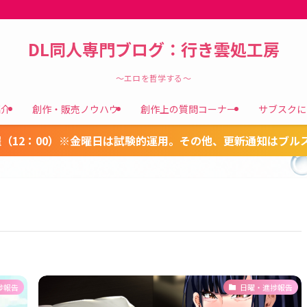
DL同人専門ブログ：行き雲処工房
～エロを哲学する～
紹介
創作・販売ノウハウ
創作上の質問コーナー
サブスクに
（12：00）※金曜日は試験的運用。その他、更新通知はブル
捗報告
日曜・進捗報告