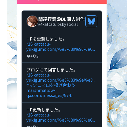
闊達行雲🔞DL同人制作
Bluesky
@
kattatu.bsky.social
プ
ロ
フ
Bluesky
HPを更新しました。
ィ
で
r18.kattatu-
ー
闊
yukigumo.com/%e3%80%90%e6...
ル
達
❤️
🔄
4
2
を
行
見
雲
る
🔞DL
Bluesky
ブログにて回答しました。
同
で
r18.kattatu-
人
闊
yukigumo.com/%e3%83%9e%e3...
制
達
#マシュマロを投げ合おう
作
行
marshmallow-
の
雲
qa.com/messages/974...
投
🔞DL
稿
同
を
人
Bluesky
HP更新しました。
見
制
で
r18.kattatu-
る
作
闊
yukigumo.com/%e3%80%90%e6...
の
達
❤️
🔄
1
1