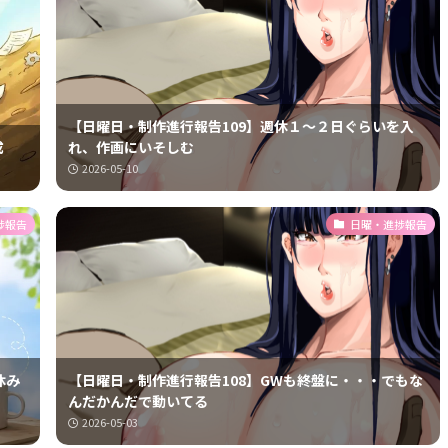
【日曜日・制作進行報告109】週休１～２日ぐらいを入
成
れ、作画にいそしむ
2026-05-10
捗報告
日曜・進捗報告
休み
【日曜日・制作進行報告108】GWも終盤に・・・でもな
んだかんだで動いてる
2026-05-03