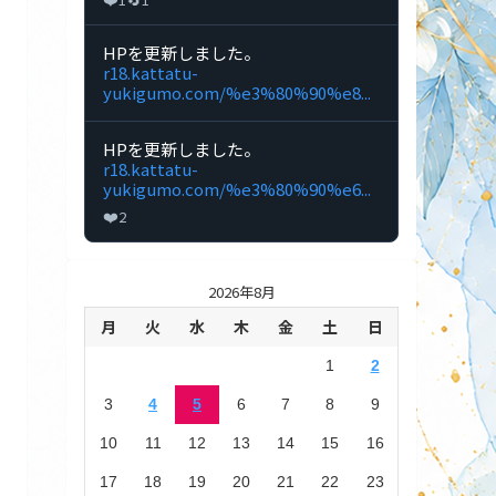
投
行
稿
雲
を
🔞DL
Bluesky
HPを更新しました。
見
同
で
r18.kattatu-
る
人
闊
yukigumo.com/%e3%80%90%e8...
制
達
作
行
の
雲
Bluesky
HPを更新しました。
投
🔞DL
で
r18.kattatu-
稿
同
闊
yukigumo.com/%e3%80%90%e6...
を
人
達
見
❤️
2
制
行
る
作
雲
の
🔞DL
投
同
2026年8月
稿
人
を
制
月
火
水
木
金
土
日
見
作
る
の
1
2
投
稿
3
4
5
6
7
8
9
を
見
10
11
12
13
14
15
16
る
17
18
19
20
21
22
23