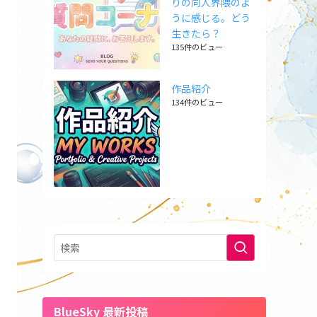
りの同人界隈のよ
うに感じる。どう
生きたら？
135件のビュー
作品紹介
134件のビュー
BlueSky 最新投稿