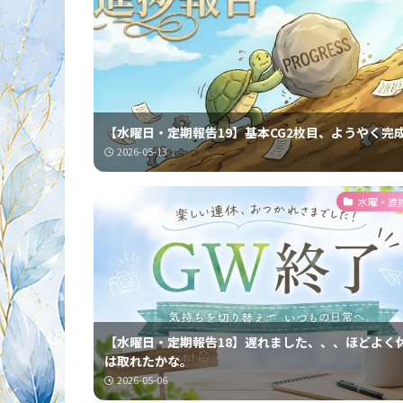
【水曜日・定期報告19】基本CG2枚目、ようやく完
2026-05-13
水曜・進
【水曜日・定期報告18】遅れました、、、ほどよく
は取れたかな。
2026-05-06