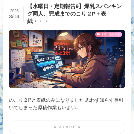
【水曜日・定期報告9】爆乳スパンキン
2026
グ同人、完成までのこり２P＋表
3/04
紙・・・
水曜・進捗報告
のこり２Pと表紙のみになりました 思わず知らず長引
いてしまった原稿作業もいよい...