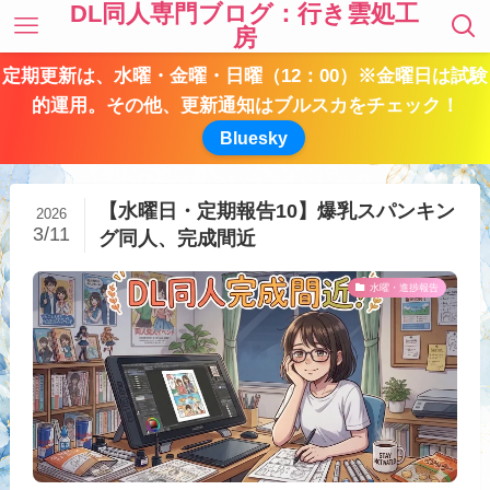
DL同人専門ブログ：行き雲処工
房
定期更新は、水曜・金曜・日曜（12：00）※金曜日は試験
的運用。その他、更新通知はブルスカをチェック！
Bluesky
【水曜日・定期報告10】爆乳スパンキン
2026
3/11
グ同人、完成間近
水曜・進捗報告