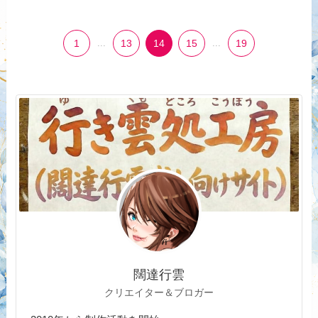
1
...
13
14
15
...
19
闊達行雲
クリエイター＆ブロガー